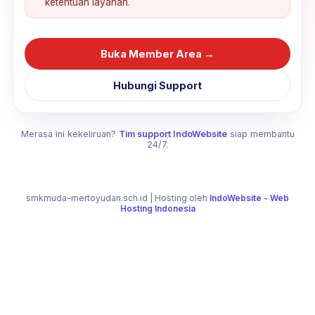
ketentuan layanan.
Buka Member Area →
Hubungi Support
Merasa ini kekeliruan?
Tim support IndoWebsite
siap membantu
24/7.
smkmuda-mertoyudan.sch.id
| Hosting oleh
IndoWebsite - Web
Hosting Indonesia