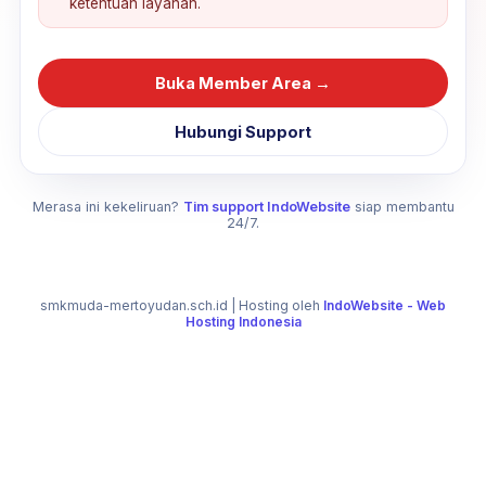
ketentuan layanan.
Buka Member Area →
Hubungi Support
Merasa ini kekeliruan?
Tim support IndoWebsite
siap membantu
24/7.
smkmuda-mertoyudan.sch.id
| Hosting oleh
IndoWebsite - Web
Hosting Indonesia