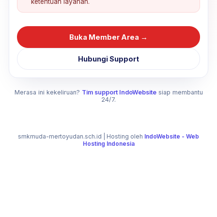
ketentuan layanan.
Buka Member Area →
Hubungi Support
Merasa ini kekeliruan?
Tim support IndoWebsite
siap membantu
24/7.
smkmuda-mertoyudan.sch.id
| Hosting oleh
IndoWebsite - Web
Hosting Indonesia