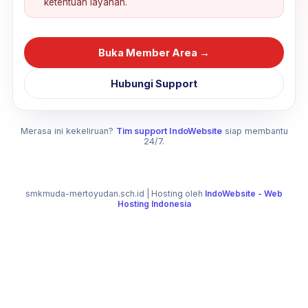
ketentuan layanan.
Buka Member Area →
Hubungi Support
Merasa ini kekeliruan?
Tim support IndoWebsite
siap membantu
24/7.
smkmuda-mertoyudan.sch.id
| Hosting oleh
IndoWebsite - Web
Hosting Indonesia