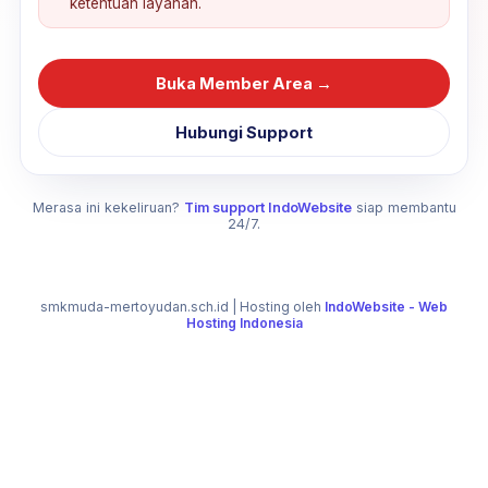
ketentuan layanan.
Buka Member Area →
Hubungi Support
Merasa ini kekeliruan?
Tim support IndoWebsite
siap membantu
24/7.
smkmuda-mertoyudan.sch.id
| Hosting oleh
IndoWebsite - Web
Hosting Indonesia