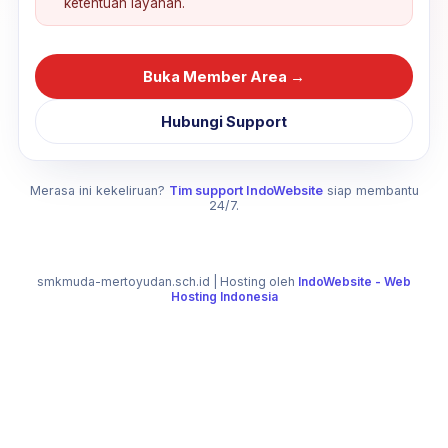
ketentuan layanan.
Buka Member Area →
Hubungi Support
Merasa ini kekeliruan?
Tim support IndoWebsite
siap membantu
24/7.
smkmuda-mertoyudan.sch.id
| Hosting oleh
IndoWebsite - Web
Hosting Indonesia