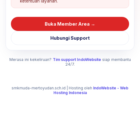
ketentuan layanan.
Buka Member Area →
Hubungi Support
Merasa ini kekeliruan?
Tim support IndoWebsite
siap membantu
24/7.
smkmuda-mertoyudan.sch.id
| Hosting oleh
IndoWebsite - Web
Hosting Indonesia