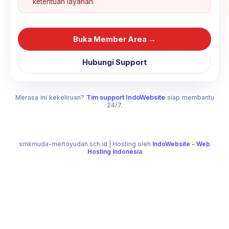
ketentuan layanan.
Buka Member Area →
Hubungi Support
Merasa ini kekeliruan?
Tim support IndoWebsite
siap membantu
24/7.
smkmuda-mertoyudan.sch.id
| Hosting oleh
IndoWebsite - Web
Hosting Indonesia