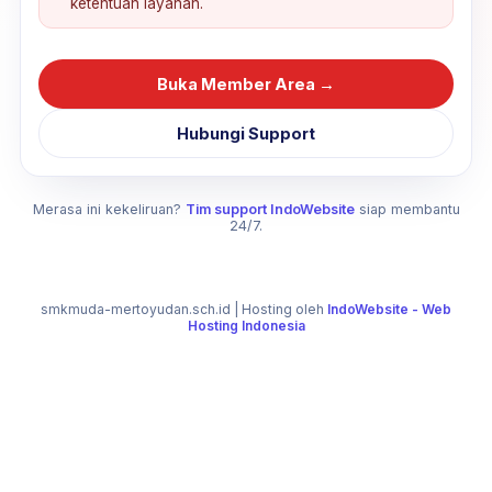
ketentuan layanan.
Buka Member Area →
Hubungi Support
Merasa ini kekeliruan?
Tim support IndoWebsite
siap membantu
24/7.
smkmuda-mertoyudan.sch.id
| Hosting oleh
IndoWebsite - Web
Hosting Indonesia