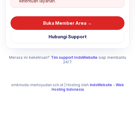
ketentuan layanan.
Buka Member Area →
Hubungi Support
Merasa ini kekeliruan?
Tim support IndoWebsite
siap membantu
24/7.
smkmuda-mertoyudan.sch.id
| Hosting oleh
IndoWebsite - Web
Hosting Indonesia