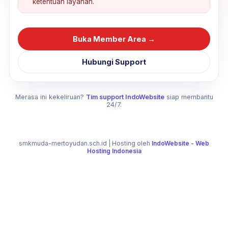
ketentuan layanan.
Buka Member Area →
Hubungi Support
Merasa ini kekeliruan?
Tim support IndoWebsite
siap membantu
24/7.
smkmuda-mertoyudan.sch.id
| Hosting oleh
IndoWebsite - Web
Hosting Indonesia